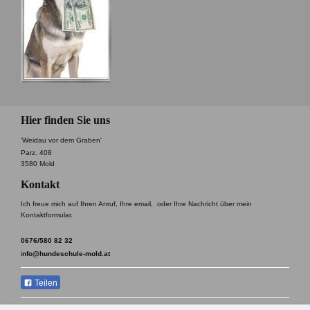
Hier finden Sie uns
'Weidau vor dem Graben'
Parz. 408
3580 Mold
Kontakt
Ich freue mich auf Ihren Anruf, Ihre email, oder Ihre Nachricht über mein
Kontaktformular.
0676/580 82 32
i
nfo@hundeschule-mold.at
Teilen