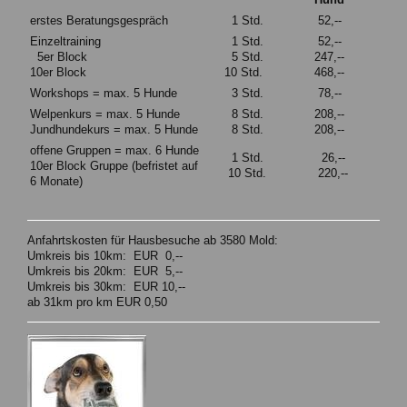
erstes Beratungsgespräch
1 Std.
52,--
Einzeltraining
1 Std.
52,--
5er Block
5 Std.
247,--
10er Block
10 Std.
468,--
Workshops = max. 5 Hunde
3 Std.
78,--
Welpenkurs = max. 5 Hunde
8 Std.
208,--
Jundhundekurs = max. 5 Hunde
8 Std.
208,--
offene Gruppen = max. 6 Hunde
1 Std.
26,--
10er Block Gruppe (befristet auf
10 Std.
220,--
6 Monate)
Anfahrtskosten für Hausbesuche ab 3580 Mold:
Umkreis bis 10km: EUR 0,--
Umkreis bis 20km: EUR 5,--
Umkreis bis 30km: EUR 10,--
ab 31km pro km EUR 0,50